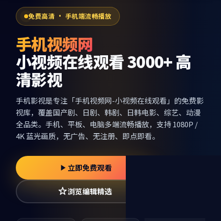
免费高清 · 手机端流畅播放
手机视频网
小视频在线观看 3000+ 高
清影视
手机影视
是专注「
手机视频网-小视频在线观看
」的免费影
视库，覆盖国产剧、日剧、韩剧、日韩电影、综艺、动漫
全品类。手机、平板、电脑多端流畅播放，支持 1080P /
4K 蓝光画质，无广告、无注册、即点即看。
立即免费观看
浏览编辑精选